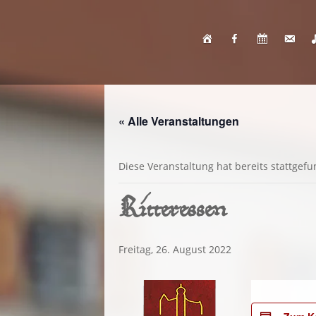
Seyd gegrüßt
Neuigkeiten
Kalender
Konta
« Alle Veranstaltungen
Diese Veranstaltung hat bereits stattgef
Ritteressen
Freitag, 26. August 2022