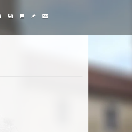
anshop
Galerie
Historie und Fiktion
Links
Trinkgeld