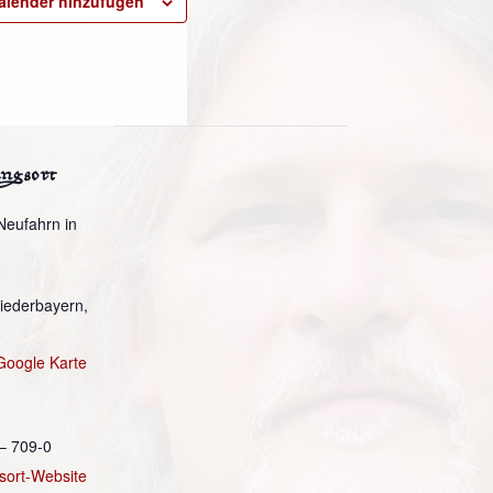
alender hinzufügen
ungsort
Neufahrn in
Niederbayern
,
8
Google Karte
– 709-0
sort-Website