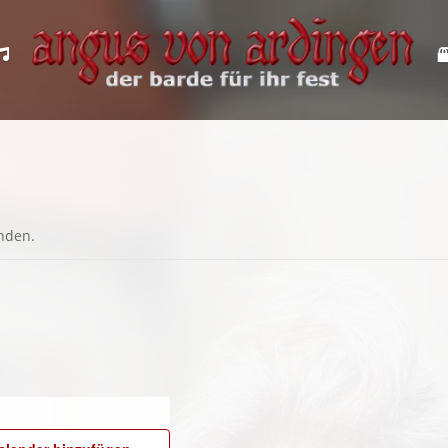
kt
Tönendes
F
unden.