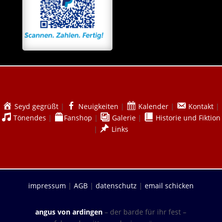
Seyd gegrüßt
|
Neuigkeiten
|
Kalender
|
Kontakt
|
Tönendes
|
Fanshop
|
Galerie
|
Historie und Fiktion
|
Links
impressum
|
AGB
|
datenschutz
|
email schicken
angus von ardingen
– der barde für ihr fest –